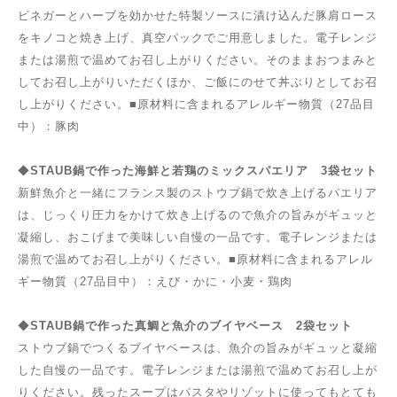
ビネガーとハーブを効かせた特製ソースに漬け込んだ豚肩ロース
をキノコと焼き上げ、真空パックでご用意しました。電子レンジ
または湯煎で温めてお召し上がりください。そのままおつまみと
してお召し上がりいただくほか、ご飯にのせて丼ぶりとしてお召
し上がりください。■原材料に含まれるアレルギー物質（27品目
中）：豚肉
◆
STAUB鍋で作った海鮮と若鶏のミックスパエリア 3袋セット
新鮮魚介と一緒にフランス製のストウブ鍋で炊き上げるパエリア
は、じっくり圧力をかけて炊き上げるので魚介の旨みがギュッと
凝縮し、おこげまで美味しい自慢の一品です。電子レンジまたは
湯煎で温めてお召し上がりください。■原材料に含まれるアレル
ギー物質（27品目中）：えび・かに・小麦・鶏肉
◆
STAUB鍋で作った真鯛と魚介のブイヤベース 2袋セット
ストウブ鍋でつくるブイヤベースは、魚介の旨みがギュッと凝縮
した自慢の一品です。電子レンジまたは湯煎で温めてお召し上が
りください。残ったスープはパスタやリゾットに使ってもとても