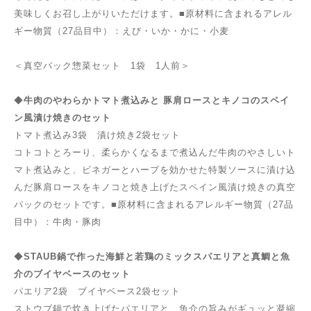
美味しくお召し上がりいただけます。■原材料に含まれるアレル
ギー物質（27品目中）：えび・いか・かに・小麦
＜真空パック惣菜セット 1袋 1人前＞
◆
牛肉のやわらかトマト煮込みと
豚肩ロースとキノコのスペイ
ン風漬け焼きのセット
トマト煮込み3袋 漬け焼き2袋セット
コトコトとろーり、柔らかくなるまで煮込んだ牛肉のやさしいト
マト煮込みと、ビネガーとハーブを効かせた特製ソースに漬け込
んだ豚肩ロースをキノコと焼き上げたスペイン風漬け焼きの真空
パックのセットです。■原材料に含まれるアレルギー物質（27品
目中）：牛肉・豚肉
◆
STAUB鍋で作った海鮮と若鶏のミックスパエリアと真鯛と魚
介のブイヤベースのセット
パエリア2袋 ブイヤベース2袋セット
ストウブ鍋で炊き上げたパエリアと、魚介の旨みがギュッと凝縮