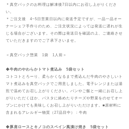
＊真空パックのお料理は解凍後7日以内にお召し上がりくださ
い。
＊ご注文後 4~5日営業日以内に発送予定ですが、一品一品オー
ナーシェフ手作りのため、ご注文状況によっては発送に遅れが生
じる場合がございます。その際は発送日を確認の上、ご連絡させ
ていただきますのでご了承下さいませ。
＜真空パック惣菜 1袋 1人前＞
◆
牛肉のやわらかトマト煮込み 5袋セット
コトコトとろーり、柔らかくなるまで煮込んだ牛肉のやさしいト
マト煮込みを真空パックでご用意しました。電子レンジまたは湯
煎で温めてお召し上がりください。パンやご飯と一緒にお召し上
がりいただくほか、パスタに絡めたりチーズや野菜をのせてオー
ブンにかけても美味しくお召し上がりいただけます。■原材料に
含まれるアレルギー物質（27品目中）：牛肉
◆
豚肩ロースとキノコのスペイン風漬け焼き 5袋セット