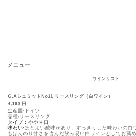
メニュー
ワインリスト
G.AシュミットNo11 リースリング（白ワイン）
4,180 円
生産
国
ドイツ
:
品種
リースリング
:
タイプ：
やや甘口
味わい
ほどよい酸味があり、すっきりした味わいの白
:
もほんのり甘さを含んだ飲み易い白ワインとしてお薦