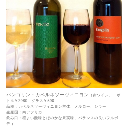
パンゴリン・カベルネソーヴィニヨン
（赤ワイン） ボ
トル￥2980 グラス￥590
品種：カベルネソーヴィニヨン主体、メルロー、シラー
生産国：南アフリカ
飲み口：程よい酸味とほのかな果実味、バランスの良いフルボ
ディ