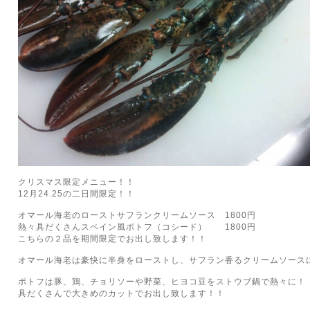
クリスマス限定メニュー！！
12月24.25の二日間限定！！
オマール海老のローストサフランクリームソース 1800円
熱々具だくさんスペイン風ポトフ（コシード） 1800円
こちらの２品を期間限定でお出し致します！！
オマール海老は豪快に半身をローストし、サフラン香るクリームソース
ポトフは豚、鶏、チョリソーや野菜、ヒヨコ豆をストウブ鍋で熱々に！
具だくさんで大きめのカットでお出し致します！！