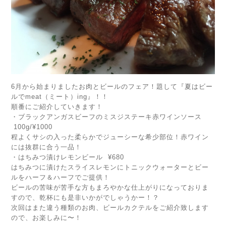
6月から始まりましたお肉とビールのフェア！題して『夏はビー
ルでmeat（ミート）ing』！！
順番にご紹介していきます！
・ブラックアンガスビーフのミスジステーキ赤ワインソース
100g/¥1000
程よくサシの入った柔らかでジューシーな希少部位！赤ワイン
には抜群に合う一品！
・はちみつ漬けレモンビール ¥680
はちみつに漬けたスライスレモンにトニックウォーターとビー
ルをハーフ＆ハーフでご提供！
ビールの苦味が苦手な方もまろやかな仕上がりになっておりま
すので、乾杯にも是非いかがでしゃうかー！？
次回はまた違う種類のお肉、ビールカクテルをご紹介致します
ので、お楽しみに〜！