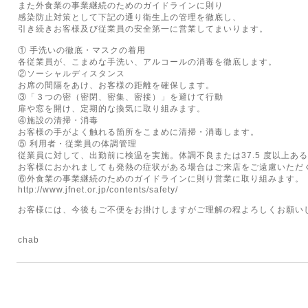
また外食業の事業継続のためのガイドラインに則り
感染防止対策として下記の通り衛生上の管理を徹底し、
引き続きお客様及び従業員の安全第一に営業してまいります。
① 手洗いの徹底・マスクの着用
各従業員が、こまめな手洗い、アルコールの消毒を徹底します。
②ソーシャルディスタンス
お席の間隔をあけ、お客様の距離を確保します。
③「３つの密（密閉、密集、密接）」を避けて行動
扉や窓を開け、定期的な換気に取り組みます。
④施設の清掃・消毒
お客様の手がよく触れる箇所をこまめに清掃・消毒します。
⑤ 利用者・従業員の体調管理
従業員に対して、出勤前に検温を実施。体調不良または37.5 度以上あ
お客様におかれましても発熱の症状がある場合はご来店をご遠慮いただ
⑥外食業の事業継続のためのガイドラインに則り営業に取り組みます。
http://www.jfnet.or.jp/contents/safety/
お客様には、今後もご不便をお掛けしますがご理解の程よろしくお願い
chab