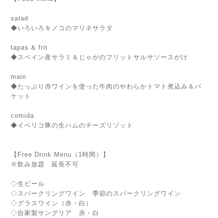
salad
◆いろいろキノコのマリネサラダ
tapas & frit
◆スペイン産サラミ＆じゃがのフリットサルサソースがけ
main
◆たっぷり赤ワインを使った牛肉のやわらかトマト煮込み＆バ
ケット
comida
◆イベリコ豚の生ハムのチーズリゾット
【Free Drink Menu（1時間）】
※飲み放題 延長不可
◇生ビール
◇スパークリングワイン 季節のスパークリングワイン
◇グラスワイン（赤・白）
◇自家製サングリア 赤・白